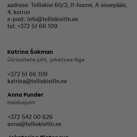
aadress: Telliskivi 60/2, I1-hoone, A sissepääs,
4. korrus
e-post:
info@telliskivitln.ee
tel:
+372 51 66 109
Katrina Šokman
Üürisuhete juht, juhatuse liige
+372 51 66 109
katrina@telliskivitln.ee
Anna Punder
Haldusjuht
+372 542 00 626
anna@telliskivitln.ee