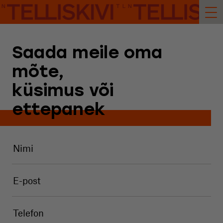
Saada meile oma
mõte,
küsimus või
ettepanek