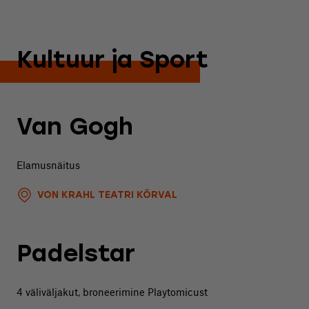
Kultuur ja Sport
Van Gogh
Elamusnäitus
VON KRAHL TEATRI KÕRVAL
Padelstar
4 väliväljakut, broneerimine Playtomicust