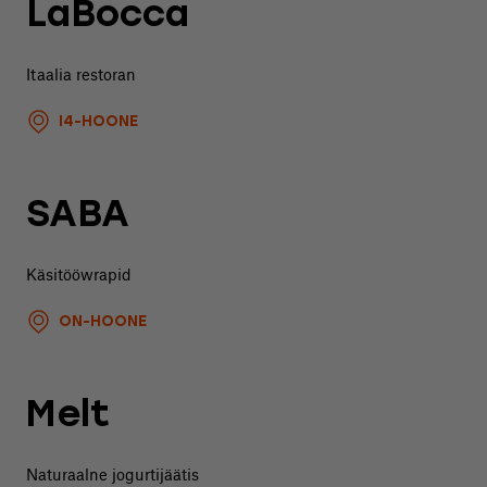
LaBocca
Itaalia restoran
I4-HOONE
SABA
Käsitööwrapid
ON-HOONE
Melt
Naturaalne jogurtijäätis