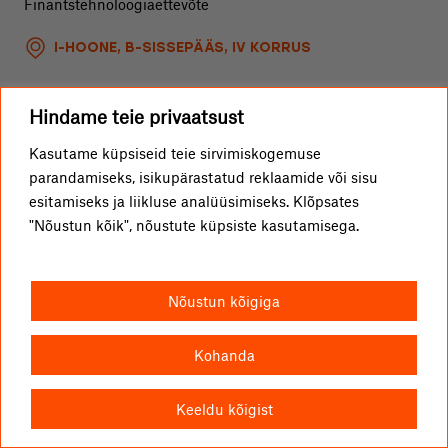
Finantstehnoloogiaettevõte
I-HOONE, B-SISSEPÄÄS, IV KORRUS
Hindame teie privaatsust
Sergos Invest
Kasutame küpsiseid teie sirvimiskogemuse
parandamiseks, isikupärastatud reklaamide või sisu
Investeerimisettevõte
esitamiseks ja liikluse analüüsimiseks. Klõpsates
"Nõustun kõik", nõustute küpsiste kasutamisega.
K-HOONE, VI KORRUS
Nõustun kõigiga
Skyselect
Kohanda
Lennundustehnoloogiaettevõte
Keeldu kõigist
ON-HOONE, N1-SISSEPÄÄS, IV KORRUS