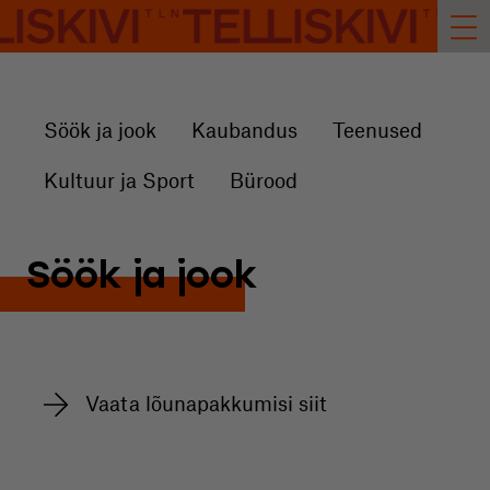
Söök ja jook
Kaubandus
Teenused
Kultuur ja Sport
Bürood
Söök ja jook
Vaata lõunapakkumisi siit