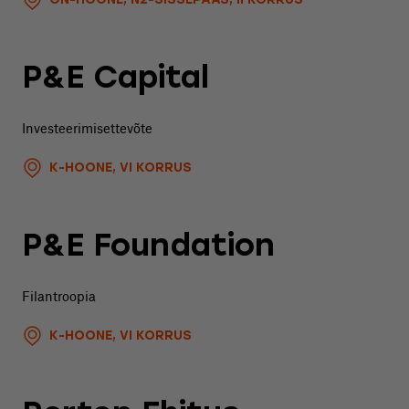
ON-HOONE, N2-SISSEPÄÄS, II KORRUS
P&E Capital
Investeerimisettevõte
K-HOONE, VI KORRUS
P&E Foundation
Filantroopia
K-HOONE, VI KORRUS