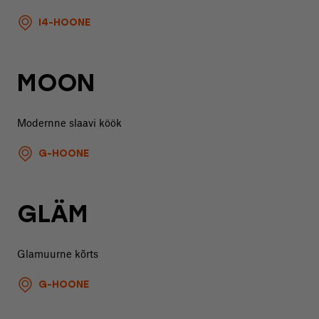
I4-HOONE
MOON
Modernne slaavi köök
G-HOONE
GLÄM
Glamuurne kõrts
G-HOONE