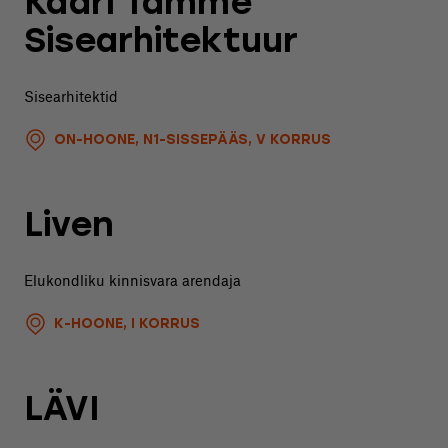
Kadri Tamme
Sisearhitektuur
Sisearhitektid
ON-HOONE, N1-SISSEPÄÄS, V KORRUS
Liven
Elukondliku kinnisvara arendaja
K-HOONE, I KORRUS
LÄVI