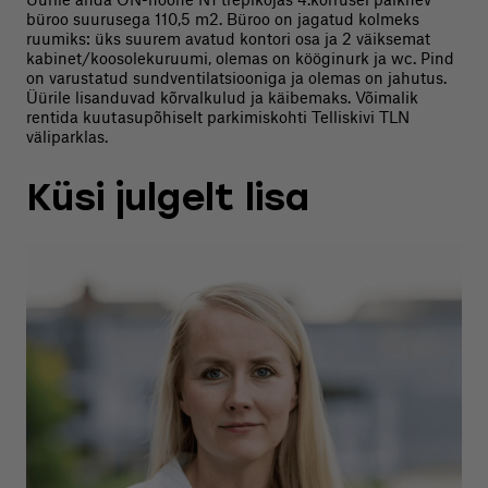
büroo suurusega 110,5 m2. Büroo on jagatud kolmeks
ruumiks: üks suurem avatud kontori osa ja 2 väiksemat
kabinet/koosolekuruumi, olemas on kööginurk ja wc. Pind
on varustatud sundventilatsiooniga ja olemas on jahutus.
Üürile lisanduvad kõrvalkulud ja käibemaks. Võimalik
rentida kuutasupõhiselt parkimiskohti Telliskivi TLN
väliparklas.
Küsi julgelt lisa