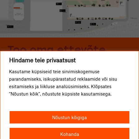
Too oma ettevõte
Hindame teie privaatsust
Telliskivisse
Kasutame küpsiseid teie sirvimiskogemuse
parandamiseks, isikupärastatud reklaamide või sisu
ETTEVÕTTED
Telliskivi TLN OÜ
esitamiseks ja liikluse analüüsimiseks. Klõpsates
"Nõustun kõik", nõustute küpsiste kasutamisega.
KUIDAS TULLA?
info@telliskivitln.ee
UUDISED
Telliskivi 60/2, 10412 Tallinn
Nõustun kõigiga
TELLISKIVIST
I1-hoone, A-sissepääs, 4. korrus
VABAD PINNAD
Kohanda
KONTAKT