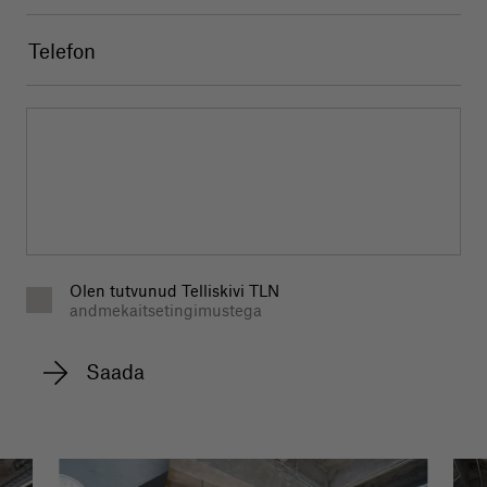
Olen tutvunud Telliskivi TLN
andmekaitsetingimustega