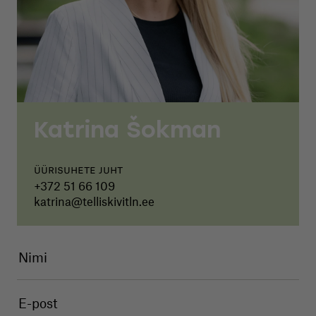
Katrina Šokman
Üürisuhete juht
+372 51 66 109
katrina@telliskivitln.ee