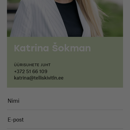
Katrina Šokman
Üürisuhete juht
+372 51 66 109
katrina@telliskivitln.ee