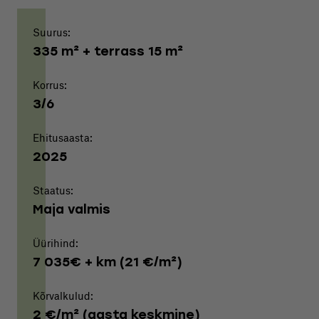
Suurus:
335 m² + terrass 15 m²
Korrus:
3/6
Ehitusaasta:
2025
Staatus:
Maja valmis
Üürihind:
7 035€ + km (21 €/m²)
Kõrvalkulud:
2 €/m² (aasta keskmine)