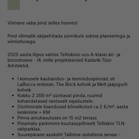
Viimane vaba pind selles hoones!
Pind võimalik väljaehitada üürnikule sobiva planeeringu ja
viimistlusega.
2025 aasta lõpus valmis Telliskivis uus A-klassi äri- ja
büroohoone - I4, mille projekteerisid Kadarik Tüür
Arhitektid.
I korrusele kaubandus- ja teeninduspinnad, sh
LaBocca restoran, The Brick kohvik ja Melt jääjogurti
kohvik
Kokku 2 300 m² üüritavat pinda, ruumid
kohandatavad vastavalt vajadustele.
Üürihinnale lisanduvad kõrvalkulud ca 2 €/m², aasta
keskmine + KM
Pinna ainukasutuses on 15 m2 terrass
Piiramatu parkimine kuutasupõhiselt Telliskivi TLN
väliparklas.
Suurepärane asukoht Tallinna südalinna servas –