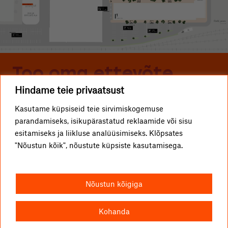
Too oma ettevõte
Hindame teie privaatsust
Telliskivisse
Kasutame küpsiseid teie sirvimiskogemuse
parandamiseks, isikupärastatud reklaamide või sisu
ETTEVÕTTED
Telliskivi TLN OÜ
esitamiseks ja liikluse analüüsimiseks. Klõpsates
"Nõustun kõik", nõustute küpsiste kasutamisega.
KUIDAS TULLA?
info@telliskivitln.ee
UUDISED
Telliskivi 60/2, 10412 Tallinn
Nõustun kõigiga
TELLISKIVIST
I1-hoone, A-sissepääs, 4. korrus
VABAD PINNAD
Kohanda
KONTAKT