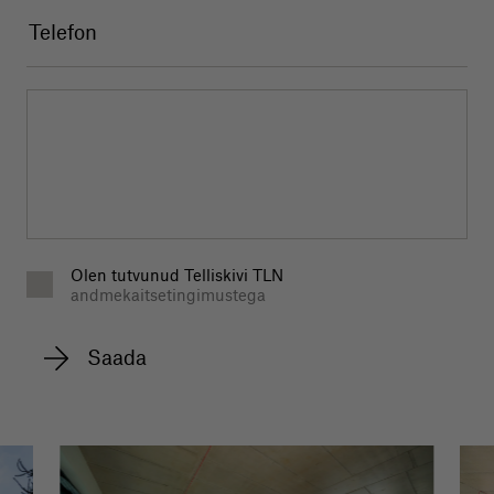
Olen tutvunud Telliskivi TLN
andmekaitsetingimustega