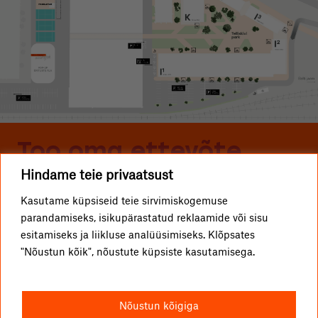
Too oma ettevõte
Hindame teie privaatsust
Telliskivisse
Kasutame küpsiseid teie sirvimiskogemuse
parandamiseks, isikupärastatud reklaamide või sisu
ETTEVÕTTED
Telliskivi TLN OÜ
esitamiseks ja liikluse analüüsimiseks. Klõpsates
"Nõustun kõik", nõustute küpsiste kasutamisega.
KUIDAS TULLA?
info@telliskivitln.ee
UUDISED
Telliskivi 60/2, 10412 Tallinn
Nõustun kõigiga
TELLISKIVIST
I1-hoone, A-sissepääs, 4. korrus