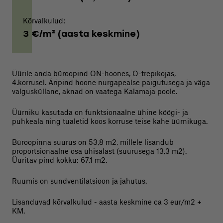
Kõrvalkulud:
3 €/m² (aasta keskmine)
Üürile anda büroopind ON-hoones, O-trepikojas,
4.korrusel. Äripind hoone nurgapealse paigutusega ja väga
valgusküllane, aknad on vaatega Kalamaja poole.
Üürniku kasutada on funktsionaalne ühine köögi- ja
puhkeala ning tualetid koos korruse teise kahe üürnikuga.
Büroopinna suurus on 53,8 m2, millele lisandub
proportsionaalne osa ühisalast (suurusega 13,3 m2).
Üüritav pind kokku: 67,1 m2.
Ruumis on sundventilatsioon ja jahutus.
Lisanduvad kõrvalkulud - aasta keskmine ca 3 eur/m2 +
KM.