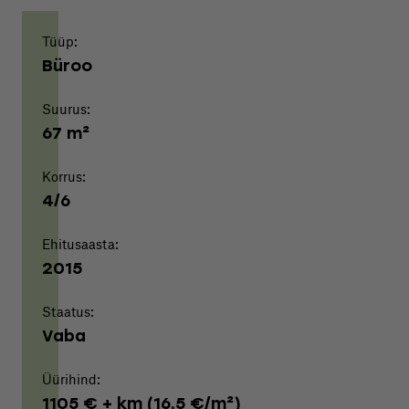
Tüüp:
Büroo
Suurus:
67 m²
Korrus:
4/6
Ehitusaasta:
2015
Staatus:
Vaba
Üürihind:
1105 € + km (16,5 €/m²)