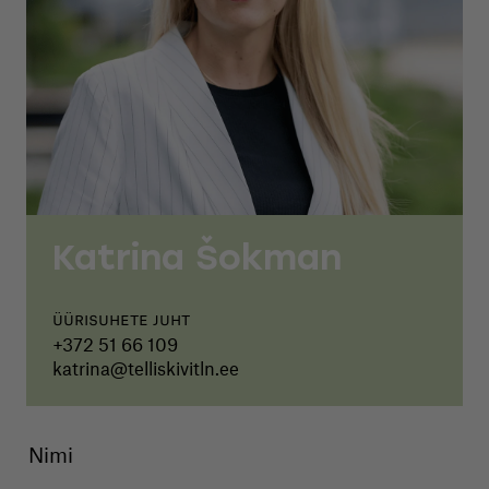
Katrina Šokman
Üürisuhete juht
+372 51 66 109
katrina@telliskivitln.ee