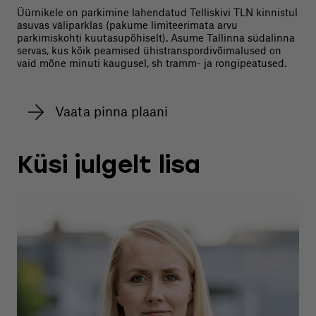
Üürnikele on parkimine lahendatud Telliskivi TLN kinnistul
asuvas väliparklas (pakume limiteerimata arvu
parkimiskohti kuutasupõhiselt). Asume Tallinna südalinna
servas, kus kõik peamised ühistranspordivõimalused on
vaid mõne minuti kaugusel, sh tramm- ja rongipeatused.
Vaata pinna plaani
Küsi julgelt lisa