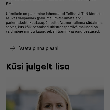
KM.
Üürnikele on parkimine lahendatud Telliskivi TLN kinnistul
asuvas väliparklas (pakume limiteerimata arvu
parkimiskohti kuutasupõhiselt). Asume Tallinna südalinna
servas, kus kõik peamised ühistranspordivõimalused on
vaid mõne minuti kaugusel, sh tramm- ja rongipeatused.
Vaata pinna plaani
Küsi julgelt lisa