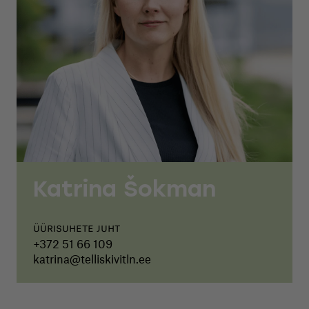
Katrina Šokman
Üürisuhete juht
+372 51 66 109
katrina@telliskivitln.ee