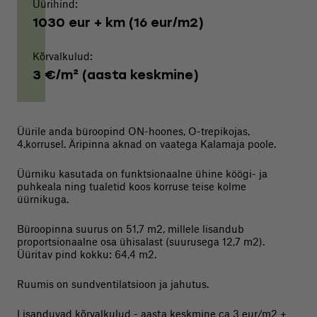
Üürihind:
1030 eur + km (16 eur/m2)
Kõrvalkulud:
3 €/m² (aasta keskmine)
Üürile anda büroopind ON-hoones, O-trepikojas,
4.korrusel. Äripinna aknad on vaatega Kalamaja poole.
Üürniku kasutada on funktsionaalne ühine köögi- ja
puhkeala ning tualetid koos korruse teise kolme
üürnikuga.
Büroopinna suurus on 51,7 m2, millele lisandub
proportsionaalne osa ühisalast (suurusega 12,7 m2).
Üüritav pind kokku: 64,4 m2.
Ruumis on sundventilatsioon ja jahutus.
Lisanduvad kõrvalkulud - aasta keskmine ca 3 eur/m2 +