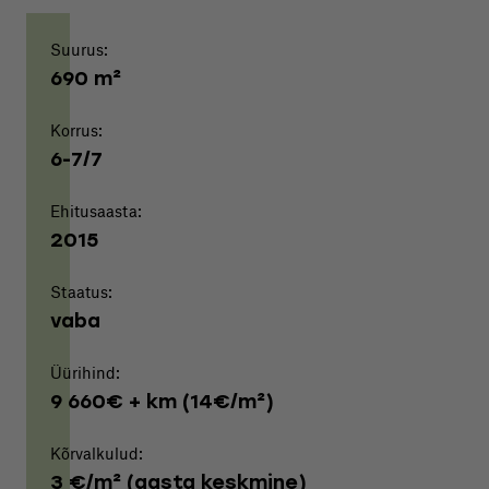
Suurus:
690 m²
Korrus:
6-7/7
Ehitusaasta:
2015
Staatus:
vaba
Üürihind:
9 660€ + km (14€/m²)
Kõrvalkulud:
3 €/m² (aasta keskmine)