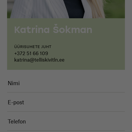
Katrina Šokman
Üürisuhete juht
+372 51 66 109
katrina@telliskivitln.ee