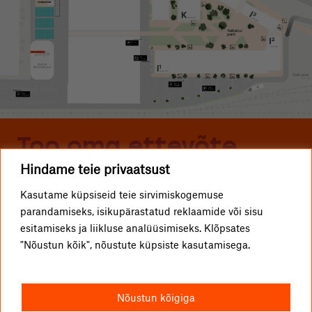
Too oma ettevõte
Hindame teie privaatsust
Telliskivisse
Kasutame küpsiseid teie sirvimiskogemuse
parandamiseks, isikupärastatud reklaamide või sisu
ETTEVÕTTED
Telliskivi TLN OÜ
esitamiseks ja liikluse analüüsimiseks. Klõpsates
"Nõustun kõik", nõustute küpsiste kasutamisega.
KUIDAS TULLA?
info@telliskivitln.ee
UUDISED
Telliskivi 60/2, 10412 Tallinn
Nõustun kõigiga
TELLISKIVIST
I1-hoone, A-sissepääs, 4. korrus