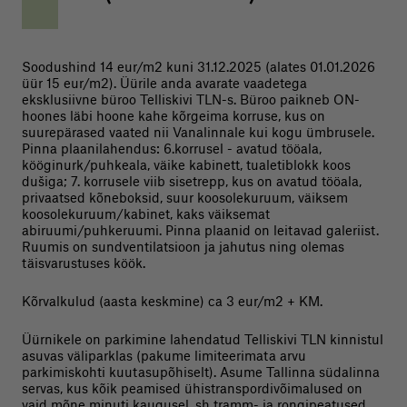
Soodushind 14 eur/m2 kuni 31.12.2025 (alates 01.01.2026
üür 15 eur/m2). Üürile anda avarate vaadetega
eksklusiivne büroo Telliskivi TLN-s. Büroo paikneb ON-
hoones läbi hoone kahe kõrgeima korruse, kus on
suurepärased vaated nii Vanalinnale kui kogu ümbrusele.
Pinna plaanilahendus: 6.korrusel - avatud tööala,
kööginurk/puhkeala, väike kabinett, tualetiblokk koos
dušiga; 7. korrusele viib sisetrepp, kus on avatud tööala,
privaatsed kõneboksid, suur koosolekuruum, väiksem
koosolekuruum/kabinet, kaks väiksemat
abiruumi/puhkeruumi. Pinna plaanid on leitavad galeriist.
Ruumis on sundventilatsioon ja jahutus ning olemas
täisvarustuses köök.
Kõrvalkulud (aasta keskmine) ca 3 eur/m2 + KM.
Üürnikele on parkimine lahendatud Telliskivi TLN kinnistul
asuvas väliparklas (pakume limiteerimata arvu
parkimiskohti kuutasupõhiselt). Asume Tallinna südalinna
servas, kus kõik peamised ühistranspordivõimalused on
vaid mõne minuti kaugusel, sh tramm- ja rongipeatused.