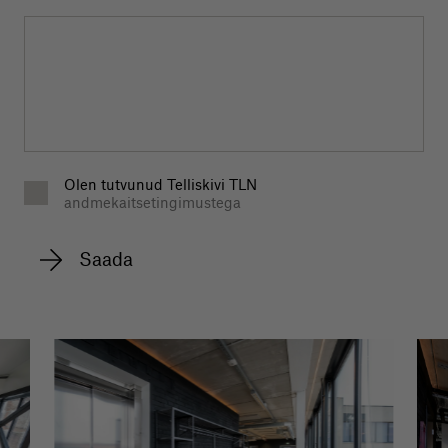
Olen tutvunud Telliskivi TLN
andmekaitsetingimustega