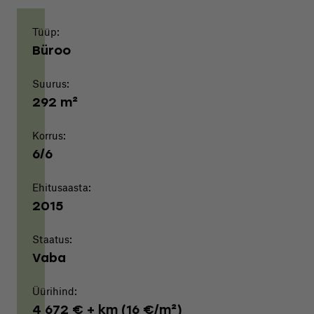
Tüüp:
Büroo
Suurus:
292 m²
Korrus:
6/6
Ehitusaasta:
2015
Staatus:
Vaba
Üürihind:
4 672 € + km (16 €/m²)