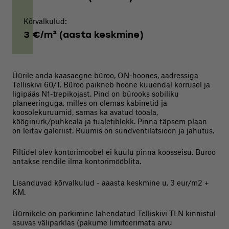
Kõrvalkulud:
3 €/m² (aasta keskmine)
Üürile anda kaasaegne büroo, ON-hoones, aadressiga
Telliskivi 60/1. Büroo paikneb hoone kuuendal korrusel ja
ligipääs N1-trepikojast. Pind on bürooks sobiliku
planeeringuga, milles on olemas kabinetid ja
koosolekuruumid, samas ka avatud tööala,
kööginurk/puhkeala ja tualetiblokk. Pinna täpsem plaan
on leitav galeriist. Ruumis on sundventilatsioon ja jahutus.
Piltidel olev kontorimööbel ei kuulu pinna koosseisu. Büroo
antakse rendile ilma kontorimööblita.
Lisanduvad kõrvalkulud - aaasta keskmine u. 3 eur/m2 +
KM.
Üürnikele on parkimine lahendatud Telliskivi TLN kinnistul
asuvas väliparklas (pakume limiteerimata arvu