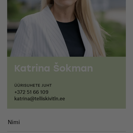
Katrina Šokman
Üürisuhete juht
+372 51 66 109
katrina@telliskivitln.ee