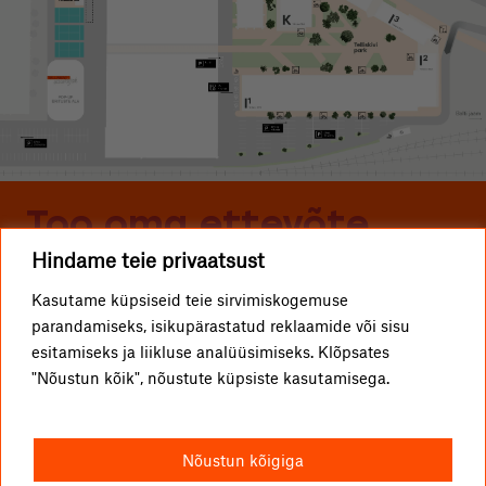
Too oma ettevõte
Hindame teie privaatsust
Telliskivisse
Kasutame küpsiseid teie sirvimiskogemuse
parandamiseks, isikupärastatud reklaamide või sisu
ETTEVÕTTED
Telliskivi TLN OÜ
esitamiseks ja liikluse analüüsimiseks. Klõpsates
"Nõustun kõik", nõustute küpsiste kasutamisega.
KUIDAS TULLA?
info@telliskivitln.ee
UUDISED
Telliskivi 60/2, 10412 Tallinn
Nõustun kõigiga
TELLISKIVIST
I1-hoone, A-sissepääs, 4. korrus