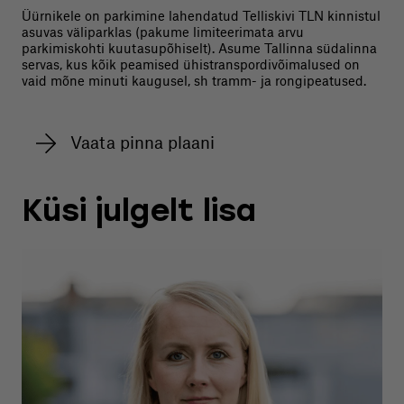
Üürnikele on parkimine lahendatud Telliskivi TLN kinnistul
asuvas väliparklas (pakume limiteerimata arvu
parkimiskohti kuutasupõhiselt). Asume Tallinna südalinna
servas, kus kõik peamised ühistranspordivõimalused on
vaid mõne minuti kaugusel, sh tramm- ja rongipeatused.
Vaata pinna plaani
Küsi julgelt lisa