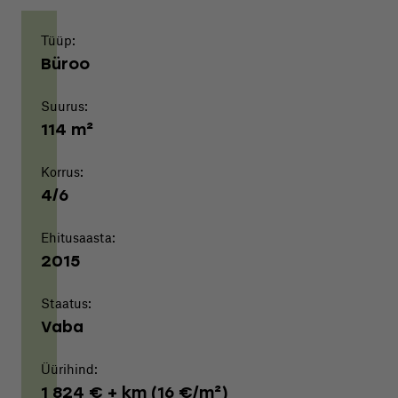
Tüüp:
Büroo
Suurus:
114 m²
Korrus:
4/6
Ehitusaasta:
2015
Staatus:
Vaba
Üürihind:
1 824 € + km (16 €/m²)