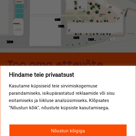
Too oma ettevõte
Hindame teie privaatsust
Telliskivisse
Kasutame küpsiseid teie sirvimiskogemuse
parandamiseks, isikupärastatud reklaamide või sisu
ETTEVÕTTED
Telliskivi TLN OÜ
esitamiseks ja liikluse analüüsimiseks. Klõpsates
"Nõustun kõik", nõustute küpsiste kasutamisega.
KUIDAS TULLA?
info@telliskivitln.ee
UUDISED
Telliskivi 60/2, 10412 Tallinn
Nõustun kõigiga
TELLISKIVIST
I1-hoone, A-sissepääs, 4. korrus