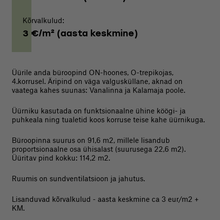
Kõrvalkulud:
3 €/m² (aasta keskmine)
Üürile anda büroopind ON-hoones, O-trepikojas,
4.korrusel. Äripind on väga valgusküllane, aknad on
vaatega kahes suunas: Vanalinna ja Kalamaja poole.
Üürniku kasutada on funktsionaalne ühine köögi- ja
puhkeala ning tualetid koos korruse teise kahe üürnikuga.
Büroopinna suurus on 91,6 m2, millele lisandub
proportsionaalne osa ühisalast (suurusega 22,6 m2).
Üüritav pind kokku: 114,2 m2.
Ruumis on sundventilatsioon ja jahutus.
Lisanduvad kõrvalkulud - aasta keskmine ca 3 eur/m2 +
KM.