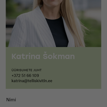
Katrina Šokman
Üürisuhete juht
+372 51 66 109
katrina@telliskivitln.ee